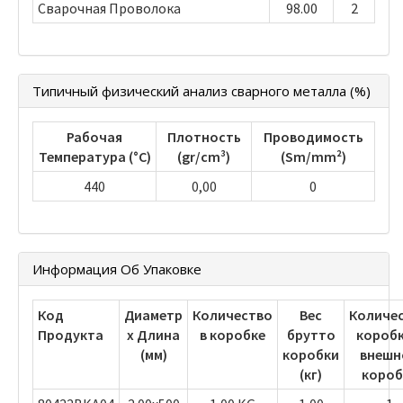
Сварочная Проволока
98.00
2
Типичный физический анализ сварного металла (%)
Рабочая
Плотность
Проводимость
Температура (°C)
(gr/cm³)
(Sm/mm²)
440
0,00
0
Информация Об Упаковке
Код
Диаметр
Количество
Вес
Количе
Продукта
х Длина
в коробке
брутто
коробк
(мм)
коробки
внешн
(кг)
короб