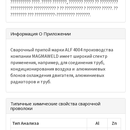
?????????? ????. ????? ???????, ??????? ????? ?? ?????????
??????????? ??????????? ? ?? ????????? ? ??????? ?????. ??
???????? ??? ??????????-????????? ???????.
Информация О Приложении
Сварочный припой марки ALF 4004 производства
компании MAGMAWELD имеет широкий спектр
применения, например, для соединения труб,
кондиционирования воздуха и алюминиевых
блоков охлаждения двигателя, алюминиевых
радиаторов и труб.
Типичные химические свойства сварочной
проволоки
Тип Анализа
Al
Zn