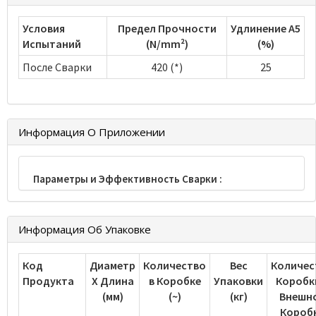
Условия
Предел Прочности
Удлинение А5
Испытаний
(N/mm²)
(%)
После Сварки
420 (*)
25
Информация О Приложении
Параметры и Эффективность Сварки :
Информация Об Упаковке
Код
Диаметр
Количество
Вес
Количес
Продукта
Х Длина
в Коробке
Упаковки
Коробк
(мм)
(~)
(кг)
Внешн
Короб