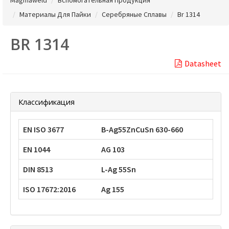
Материалы Для Пайки
Серебряные Сплавы
Br 1314
BR 1314
Datasheet
Классификация
EN ISO 3677
B-Ag55ZnCuSn 630-660
EN 1044
AG 103
DIN 8513
L-Ag 55Sn
ISO 17672:2016
Ag 155