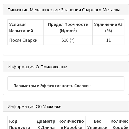
Типичные Механические Значения Сварного Металла
Условия
Предел Прочности
Удлинение А5
Испытаний
(N/mm²)
(%)
После Сварки
510 (*)
11
Информация О Приложении
Параметры и Эффективность Сварки :
Информация Об Упаковке
Код
Диаметр
Количество
Вес
Количес
Продукта
Х Длина
в Коробке
Упаковки
Коробк