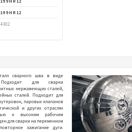
 19 9 H R 12
 19 9 H R 12
.4302
талл сварного шва в виде
 Подходит для сварки
нитных нержавеющих сталей,
ейных сталей. Подходит для
футеровок, паровых клапанов
ической и других отраслях
стью к высоким рабочим
ен для сварки на переменном
овторное зажигание дуги.