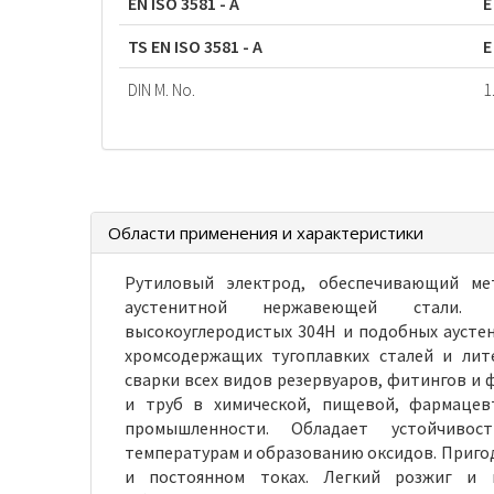
EN ISO 3581 - A
E
TS EN ISO 3581 - A
E
DIN M. No.
1
Области применения и характеристики
Рутиловый электрод, обеспечивающий ме
аустенитной нержавеющей стали.
высокоуглеродистых 304H и подобных аусте
хромсодержащих тугоплавких сталей и лит
сварки всех видов резервуаров, фитингов и 
и труб в химической, пищевой, фармацевт
промышленности. Обладает устойчиво
температурам и образованию оксидов. Пригод
и постоянном токах. Легкий розжиг и п