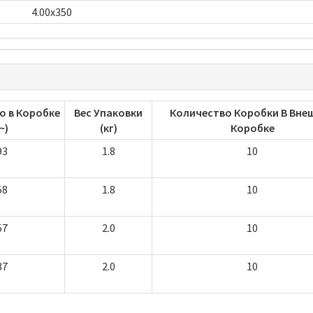
4.00x350
о в Коробке
Вес Упаковки
Количество Коробки В Вне
~)
(кг)
Коробке
93
1.8
10
58
1.8
10
57
2.0
10
37
2.0
10