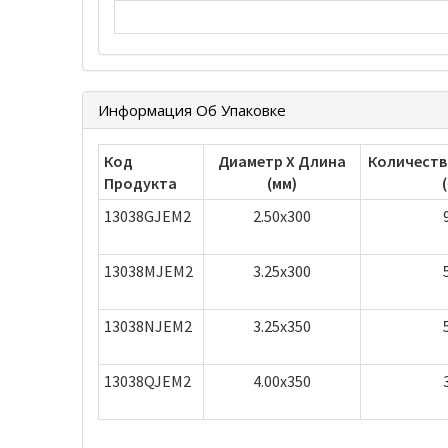
Информация Об Упаковке
Код
Диаметр Х Длина
Количеств
Продукта
(мм)
(
13038GJEM2
2.50x300
13038MJEM2
3.25x300
13038NJEM2
3.25x350
13038QJEM2
4.00x350