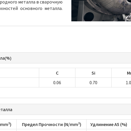
родного металла в сварочную
хностей основного металла.
ла(%)
C
Si
M
0.06
0.70
1.
еталла
/mm²)
Предел Прочности (N/mm²)
Удлинение А5 (%)