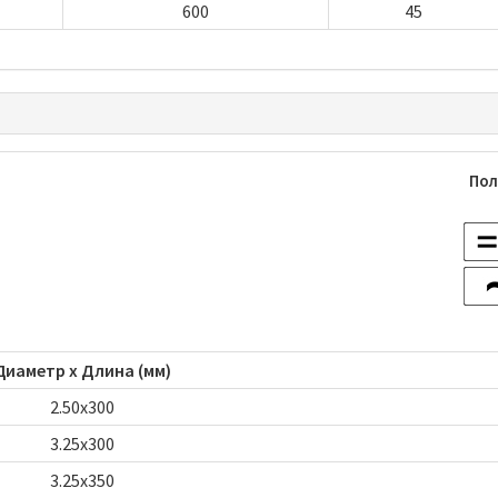
600
45
Пол
Диаметр х Длина (мм)
2.50x300
3.25x300
3.25x350