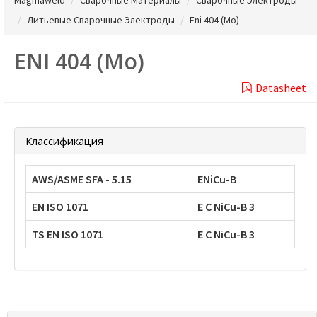
Литьевые Сварочные Электроды
Eni 404 (Mo)
ENI 404 (Mo)
Datasheet
Классификация
AWS/ASME SFA - 5.15
ENiCu-B
EN ISO 1071
E C NiCu-B 3
TS EN ISO 1071
E C NiCu-B 3