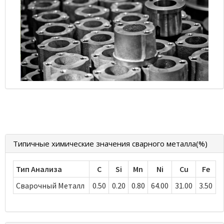
Типичные химические значения сварного металла(%)
Тип Анализа
C
Si
Mn
Ni
Cu
Fe
Сварочный Металл
0.50
0.20
0.80
64.00
31.00
3.50