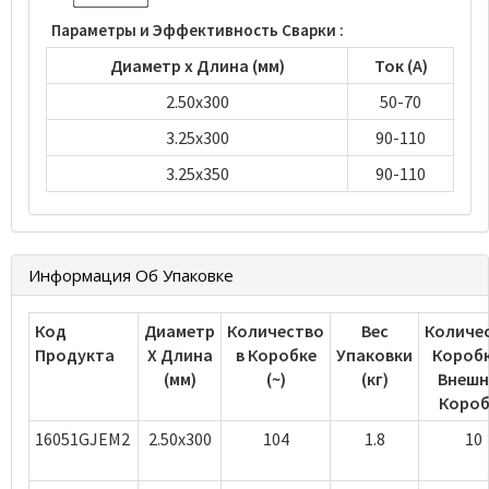
Параметры и Эффективность Сварки :
Диаметр х Длина (мм)
Ток (А)
2.50x300
50-70
3.25x300
90-110
3.25x350
90-110
Информация Об Упаковке
Код
Диаметр
Количество
Вес
Количе
Продукта
Х Длина
в Коробке
Упаковки
Коробк
(мм)
(~)
(кг)
Внешн
Короб
16051GJEM2
2.50x300
104
1.8
10