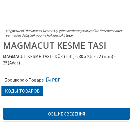
Magmaweld Uluslararası Ticaret A.Ş. görsellerde ve yazılı içerikte önceden haber
vermeden değişiklik yapma hakkını saklı tutar.
MAGMACUT KESME TASI
MAGMACUT KESME TASI - DÜZ (T41)-230 x 2.5 x 22 (mm) -
25(Adet)
Брошюра о Товаре :
PDF
КОДЫ ТОВАРОВ
ОБЩИЕ СВЕДЕНИЯ