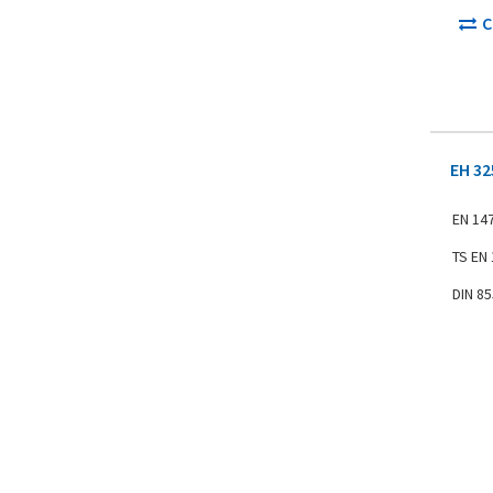
С
EH 32
EN 14
TS EN
DIN 8