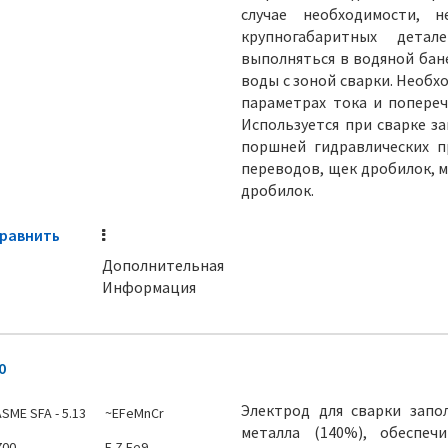
случае необходимости, н
крупногабаритных дета
выполняться в водяной бан
воды с зоной сварки. Необх
параметрах тока и попереч
Используется при сварке з
поршней гидравлических пр
переводов, щек дробилок, 
дробилок.
равнить
Дополнительная
Информация
0
Электрод для сварки зап
SME SFA - 5.13
~EFeMnCr
металла (140%), обеспеч
700
E Z Fe9