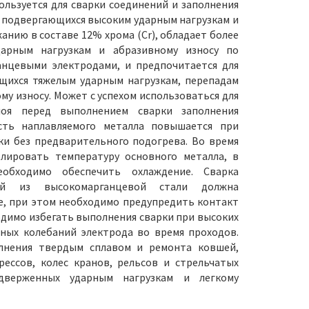
ользуется для сварки соединений и заполнения
 подвергающихся высоким ударным нагрузкам и
анию в составе 12% хрома (Cr), обладает более
арным нагрузкам и абразивному износу по
анцевыми электродами, и предпочитается для
щихся тяжелым ударным нагрузкам, перепадам
у износу. Может с успехом использоваться для
лоя перед выполнением сварки заполнения
сть наплавляемого металла повышается при
и без предварительного подогрева. Во время
лировать температуру основного металла, в
еобходимо обеспечить охлаждение. Сварка
лей из высокомарганцевой стали должна
е, при этом необходимо предупредить контакт
одимо избегать выполнения сварки при высоких
ных колебаний электрода во время проходов.
олнения твердым сплавом и ремонта ковшей,
ессов, колес кранов, рельсов и стрельчатых
одверженных ударным нагрузкам и легкому