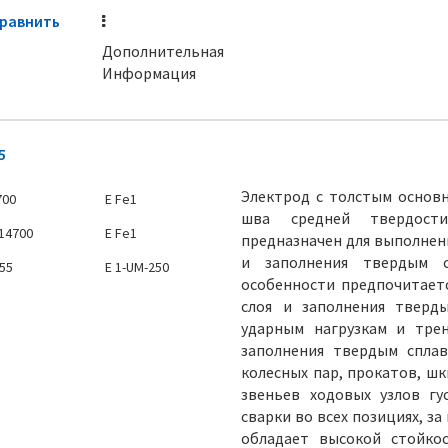
равнить
Дополнительная
Информация
5
Электрод с толстым основ
700
E Fe1
шва средней твердости
 14700
E Fe1
предназначен для выполнени
и заполнения твердым с
555
E 1-UM-250
особенности предпочитаетс
слоя и заполнения тверд
ударным нагрузкам и трен
заполнения твердым сплав
колесных пар, прокатов, шк
звеньев ходовых узлов гу
сварки во всех позициях, з
обладает высокой стойко