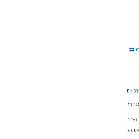
С
EH 33
EN 14
E Fe1
E 1-U