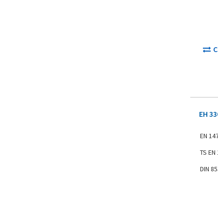
С
EH 33
EN 14
TS EN
DIN 8