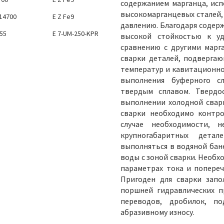
содержанием марганца, исп
высокомарганцевых сталей,
 14700
E Z Fe9
давлению. Благодаря содерж
555
E 7-UM-250-KPR
высокой стойкостью к уд
сравнению с другими марг
сварки деталей, подвергаю
температур и кавитационном
выполнения буферного с
твердым сплавом. Твердо
выполнении холодной сварк
сварки необходимо контро
случае необходимости, н
крупногабаритных дета
выполняться в водяной бан
воды с зоной сварки. Необх
параметрах тока и попереч
Пригоден для сварки зап
поршней гидравлических пр
переводов, дробилок, п
абразивному износу.