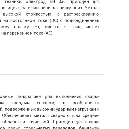
й техники. Электрод EH 330 пригоден для
позициях, за исключением сверху вниз. Металл
 высокой стойкостью к растрескиванию.
и на постоянном токе (DC) с подсоединением
ному полюсу (+), вместе с этим, может
 на переменном токе (AC).
овным покрытием для выполнения сварки
йким твердым сплавом, в особенности
й, подверженных высоким ударным нагрузкам и
. Обеспечивает металл сварного шва средней
 обработки зачисткой. Пригоден для сварки
ом рельс, стрельчатых переводов, бандажей