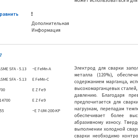
может использоваться и для 
равнить
Дополнительная
Информация
7
Электрод для сварки зап
SME SFA - 5.13
~E FeMn-A
металла (120%), обеспеч
SME SFA - 5.13
E FeMn-C
содержанием марганца, исп
высокомарганцевых сталей,
700
E Z Fe9
давлению. Благодаря пре
 14700
E Z Fe9
предпочитается для сварк
нагрузкам, перепадам темп
555
~E 7-UM-200-KP
обеспечивает более вы
абразивному износу. Твер
выполнении холодной сварк
сварки необходимо контро