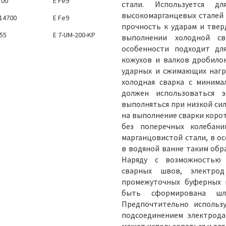
700
E Fe9
стали. Используется д
высокомарганцевых сталей 
 14700
E Fe9
прочность к ударам и твер
555
E 7-UM-200-KP
выполнении холодной св
особенности подходит дл
кожухов и валков дробилок
ударных и сжимающих нагр
холодная сварка с миним
должен использоваться 
выполняться при низкой сил
на выполнение сварки коро
без поперечных колебани
марганцовистой стали, в о
в водяной ванне таким обра
Наряду с возможностью 
сварных швов, электрод
промежуточных буферных 
быть сформирована шл
Предпочтительно использу
подсоединением электрода