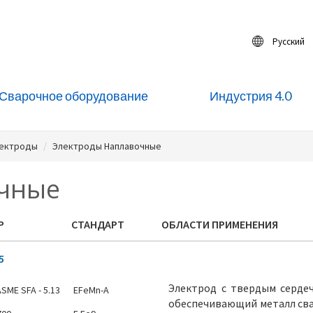
Русский
Сварочное оборудование
Индустрия 4.0
лектроды
Электроды Наплавочные
очные
Р
СТАНДАРТ
ОБЛАСТИ ПРИМЕНЕНИЯ
5
Электрод с твердым серде
SME SFA - 5.13
EFeMn-A
обеспечивающий металл сва