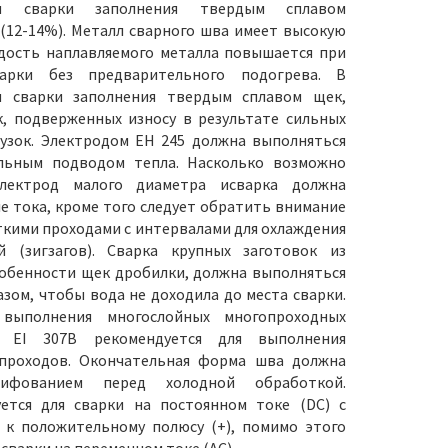
ля сварки заполнения твердым сплавом
(12-14%). Металл сварного шва имеет высокую
дость наплавляемого металла повышается при
арки без предварительного подогрева. В
я сварки заполнения твердым сплавом щек,
, подверженных износу в результате сильных
узок. Электродом EH 245 должна выполняться
альным подводом тепла. Насколько возможно
электрод малого диаметра исварка должна
е тока, кроме того следует обратить внимание
ткими проходами с интервалами для охлаждения
й (зигзагов). Сварка крупных заготовок из
собенности щек дробилки, должна выполняться
зом, чтобы вода не доходила до места сварки.
выполнения многослойных многопроходных
 EI 307B рекомендуется для выполнения
проходов. Окончательная форма шва должна
ифованием перед холодной обработкой.
ется для сварки на постоянном токе (DC) с
 к положительному полюсу (+), помимо этого