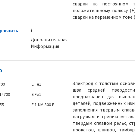
сварки на постоянном т
положительному полюсу (+)
сварки на переменном токе (
равнить
Дополнительная
Информация
0
Электрод с толстым основ
700
E Fe1
шва средней твердости
 14700
E Fe1
предназначен для выпол
деталей, подверженных изн
555
E 1-UM-300-P
заполнения твердым спла
нагрузкам и трению металл
твердым сплавом рельс, ст
прокатов, шкивов, тамбур