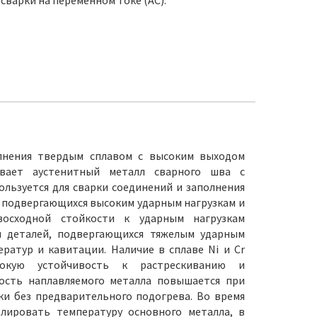
сварки на переменном токе (AC).
олнения твердым сплавом с высоким выходом
ивает аустенитный металл сварного шва с
ользуется для сварки соединений и заполнения
 подвергающихся высоким ударным нагрузкам и
восходной стойкости к ударным нагрузкам
и деталей, подвергающихся тяжелым ударным
ератур и кавитации. Наличие в сплаве Ni и Cr
сокую устойчивость к растрескиванию и
дость наплавляемого металла повышается при
и без предварительного подогрева. Во время
лировать температуру основного металла, в