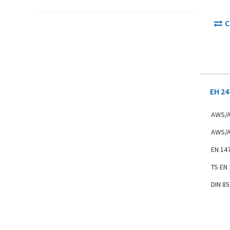
С
EH 24
AWS/A
AWS/A
EN 14
TS EN
DIN 8