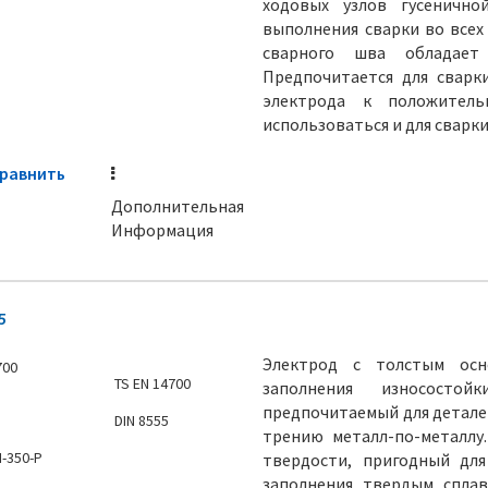
ходовых узлов гусенично
выполнения сварки во всех 
сварного шва обладает
Предпочитается для сварк
электрода к положитель
использоваться и для сварки
равнить
Дополнительная
Информация
5
Электрод с толстым осн
700
TS EN 14700
заполнения износосто
предпочитаемый для детале
DIN 8555
трению металл-по-металлу
M-350-P
твердости, пригодный для
заполнения твердым сплав